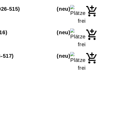
26-515
neu
16
neu
-517
neu