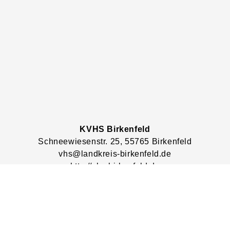
KVHS Birkenfeld
Schneewiesenstr.
25
, 55765
Birkenfeld
vhs@landkreis-birkenfeld.de
http://vhs-birkenfeld.de
Lage & Routenplaner