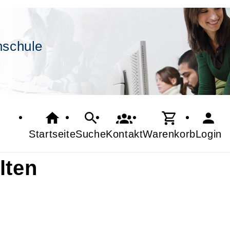
hschule
Startseite
Suche
Kontakt
Warenkorb
Login
lten