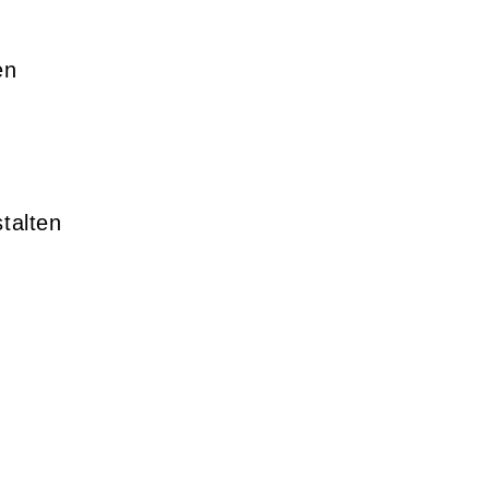
en
talten