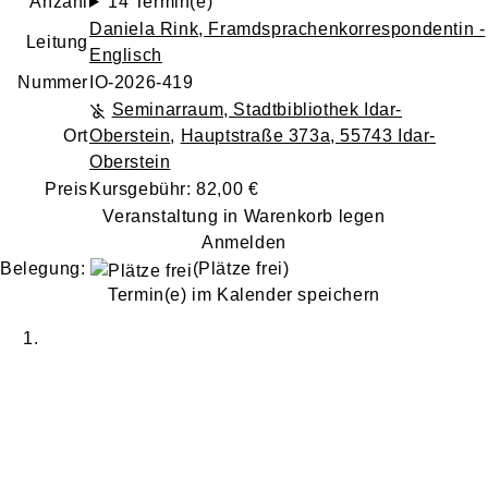
Anzahl
14 Termin(e)
Daniela Rink
, Framdsprachenkorrespondentin -
Leitung
Englisch
Nummer
IO-2026-419
Seminarraum, Stadtbibliothek Idar-
Ort
Oberstein
,
Hauptstraße 373a, 55743 Idar-
Oberstein
Preis
Kursgebühr: 82,00 €
Veranstaltung in Warenkorb legen
Anmelden
Belegung:
(Plätze frei)
Termin(e) im Kalender speichern