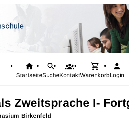
hschule
Startseite
Suche
Kontakt
Warenkorb
Login
ls Zweitsprache I- Fort
nasium Birkenfeld