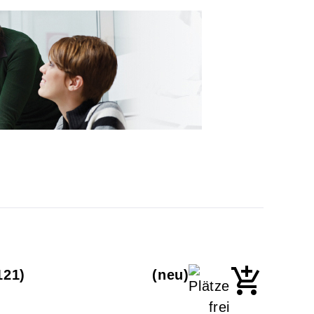
121
neu