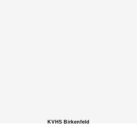
KVHS Birkenfeld
Schneewiesenstr.
25
, 55765
Birkenfeld
vhs@landkreis-birkenfeld.de