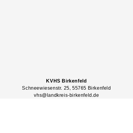
KVHS Birkenfeld
Schneewiesenstr.
25
, 55765
Birkenfeld
vhs@landkreis-birkenfeld.de
http://vhs-birkenfeld.de
Lage & Routenplaner