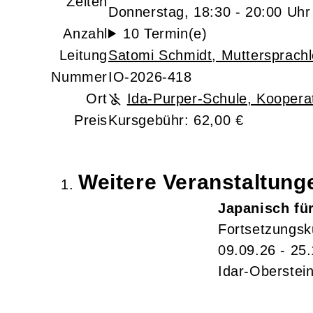
Zeiten
Donnerstag, 18:30 - 20:00 Uhr
Anzahl
10 Termin(e)
Leitung
Satomi Schmidt
, Muttersprachl
Nummer
IO-2026-418
Ort
Ida-Purper-Schule, Koopera
Preis
Kursgebühr: 62,00 €
Weitere Veranstaltun
Japanisch fü
Fortsetzungsk
09.09.26 - 25
Idar-Oberstei