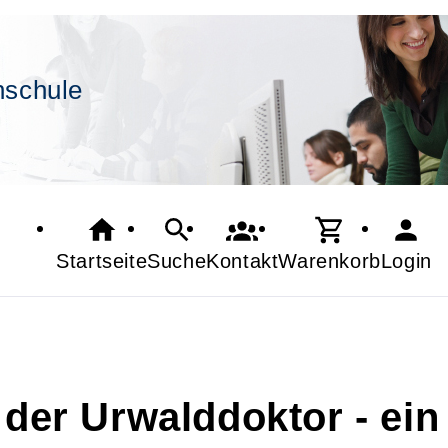
hschule
Startseite
Suche
Kontakt
Warenkorb
Login
- der Urwalddoktor - ei