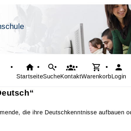
hschule
Startseite
Suche
Kontakt
Warenkorb
Login
Deutsch“
hmende, die ihre Deutschkenntnisse aufbauen od